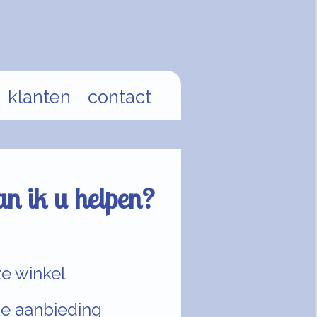
klanten
contact
n ik u helpen?
e winkel
de aanbieding