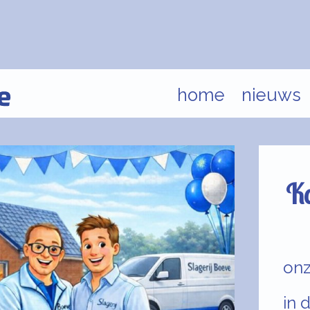
home
nieuws
Ka
onz
in 