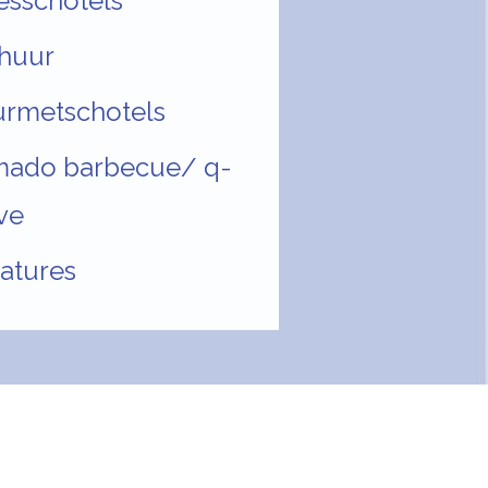
esschotels
huur
rmetschotels
mado barbecue/ q-
ve
atures