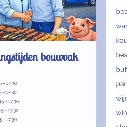
bbq
war
kou
ingstijden bouwvak
bes
buf
par
- 17:30
5 - 17:30
wij
5 - 17:30
5 - 17:30
win
 - 17:30