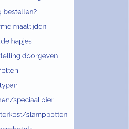
 bestellen?
me maaltijden
de hapjes
telling doorgeven
fetten
typan
nen/speciaal bier
terkost/stamppotten