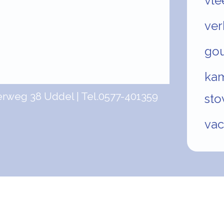
vle
ver
gou
ka
erweg 38 Uddel
Tel.
0577-401359
sto
vac